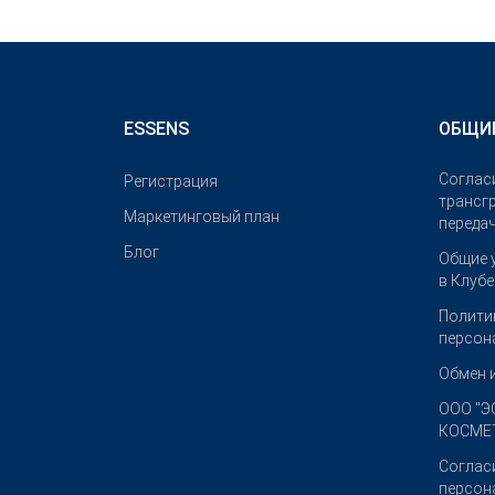
ESSENS
ОБЩИ
Соглас
Pегистрация
трансг
Маркетинговый план
переда
Блог
Общие 
в Клуб
Полити
персон
Обмен 
OOO "Э
КОСМЕТ
Соглас
персон