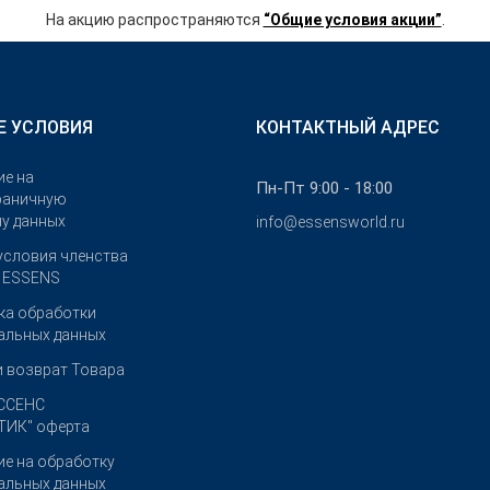
На акцию распространяются
“Общие условия акции”
.
Е УСЛОВИЯ
КОНТАКТНЫЙ АДРЕС
ие на
Пн-Пт 9:00 - 18:00
раничную
чу данных
info@essensworld.ru
условия членства
е ESSENS
ка обработки
альных данных
и возврат Товара
ССЕНС
ИК" оферта
ие на обработку
альных данных