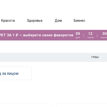
Красота
Здоровье
Дом
Бизнес
09
12
00
КТ ЗА 1 ₽ — выберите своих фаворитов
:
:
ДНЯ
ЧАСОВ
МИНУ
ГУБЫ
д за лицом