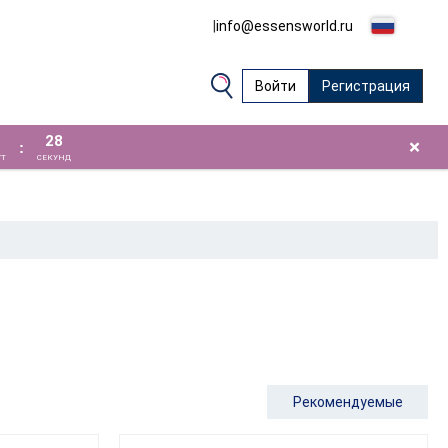
|
info@essensworld.ru
Войти
Регистрация
28
×
:
Т
СЕКУНД
Рекомендуемые