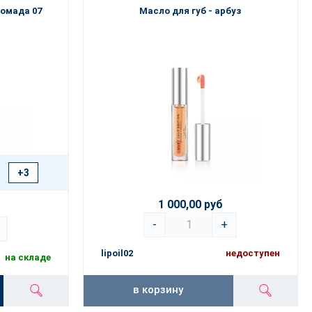
помада 07
Масло для губ - арбуз
+3
1 000,00 руб
-
+
lipoil02
недоступен
на складе
в корзину