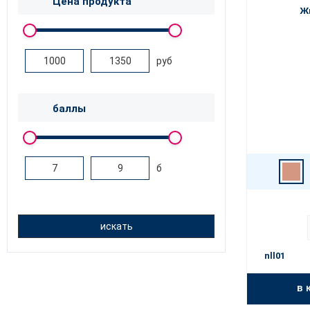
Цена продукта
Ж
руб
баллы
б
искать
nll01
в 