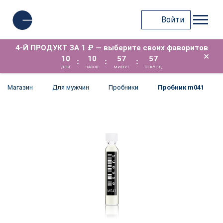
Войти
4-Й ПРОДУКТ ЗА 1 ₽ — выберите своих фаворитов
×
10
10
57
57
:
:
:
ДНЯ
ЧАСОВ
МИНУТ
СЕКУНД
Магазин
Для мужчин
Пробники
Пробник m041