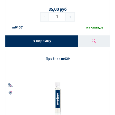
35,00 руб
-
+
m04001
на складе
в корзину
Пробник m039