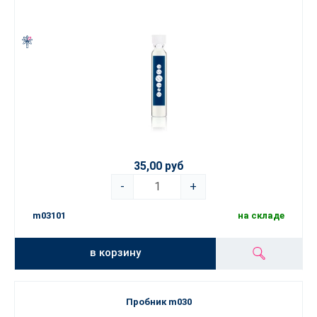
35,00 руб
-
+
m03101
на складе
в корзину
Пробник m030