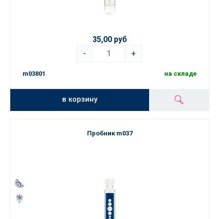
35,00 руб
-
+
m03801
на складе
в корзину
Пробник m037