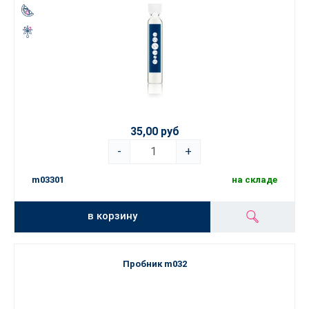
35,00 руб
-
+
m03301
на складе
в корзину
Пробник m032