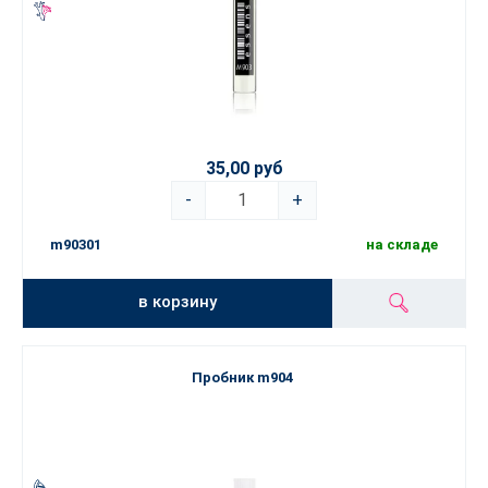
35,00 руб
-
+
m90301
на складе
в корзину
Пробник m904