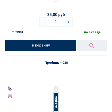
35,00 руб
-
+
m03901
на складе
в корзину
Пробник m038