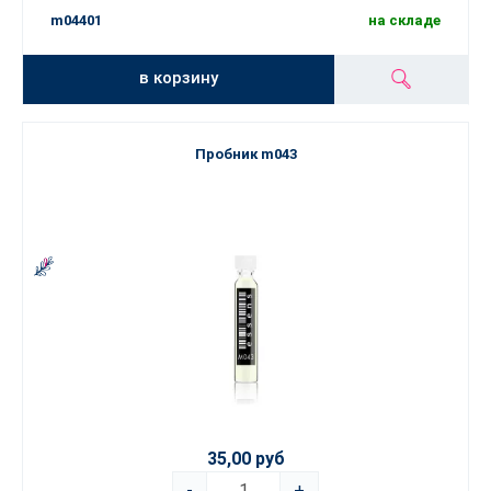
m04401
на складе
в корзину
Пробник m043
35,00 руб
-
+