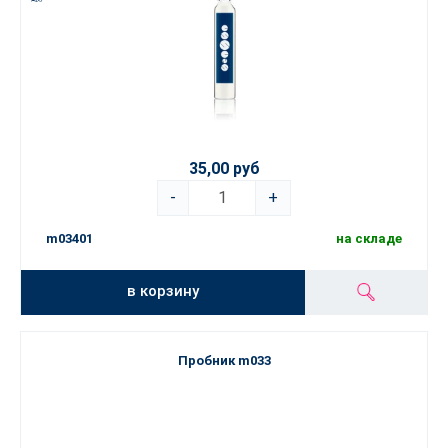
35,00 руб
-
+
m03401
на складе
в корзину
Пробник m033