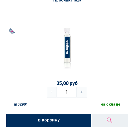
Пробник m029
35,00 руб
-
+
m02901
на складе
в корзину