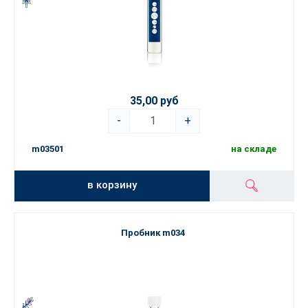
35,00 руб
-
+
m03501
на складе
в корзину
Пробник m034