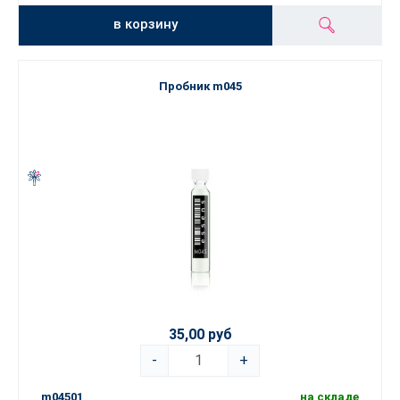
в корзину
Пробник m045
35,00 руб
-
+
m04501
на складе