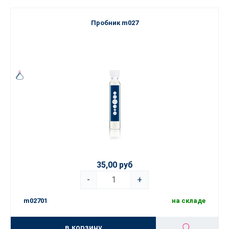
Пробник m027
35,00 руб
-
+
m02701
на складе
в корзину