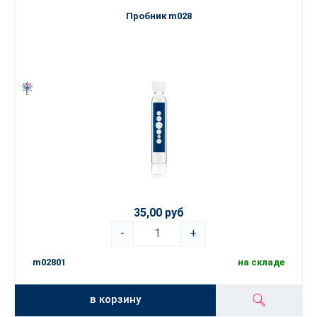
Пробник m028
35,00 руб
-
+
m02801
на складе
в корзину