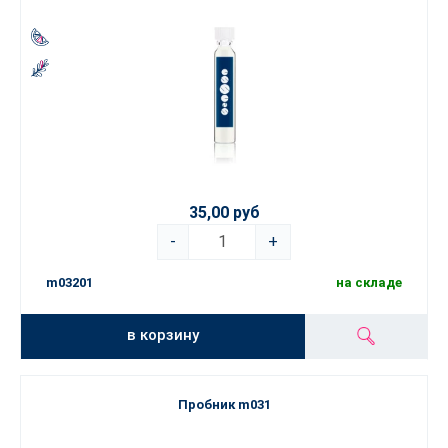
35,00 руб
-
+
m03201
на складе
в корзину
Пробник m031