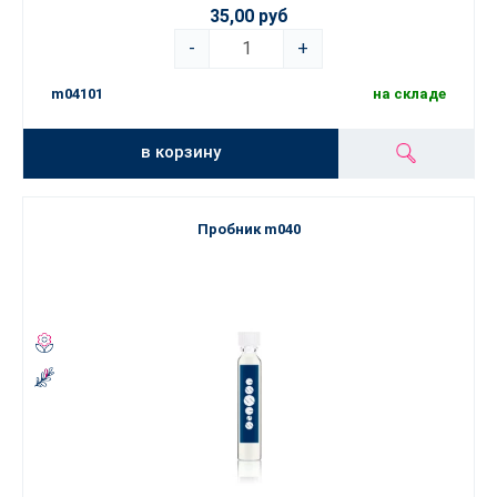
35,00 руб
-
+
m04101
на складе
в корзину
Пробник m040