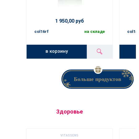
1 950,00 руб
col16rf
на складе
col14
в корзину
Больше продуктов
Здоровье
VITASSENS