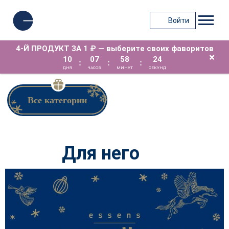
Войти
4-Й ПРОДУКТ ЗА 1 ₽ — выберите своих фаворитов
×
10
07
58
23
:
:
:
ДНЯ
ЧАСОВ
МИНУТ
СЕКУНД
Все категории
Для него