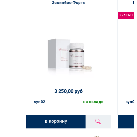
Эссинбио Форте
Б
3 250,00 руб
syn02
на складе
syn03
в корзину