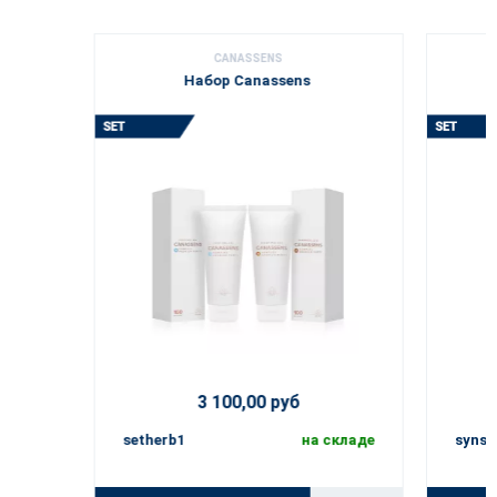
CANASSENS
Набор Canassens
3 100,00 руб
setherb1
на складе
synse