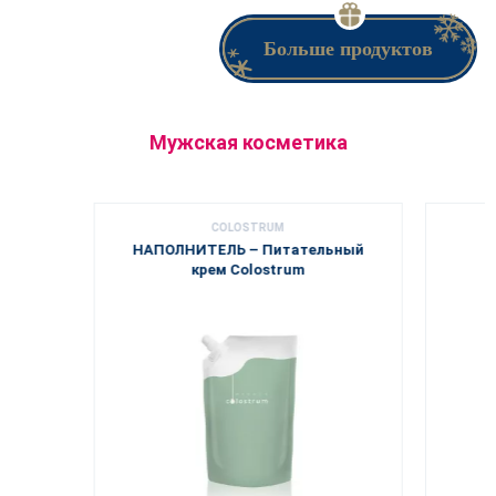
Больше продуктов
Мужская косметика
COLOSTRUM
НАПОЛНИТЕЛЬ – Питательный
Г
крем Colostrum