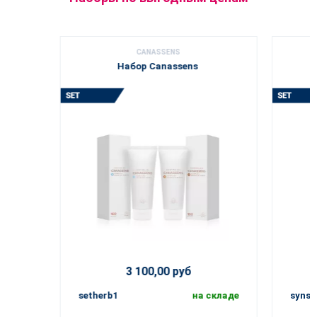
CANASSENS
Набор Canassens
3 100,00 руб
setherb1
на складе
synse