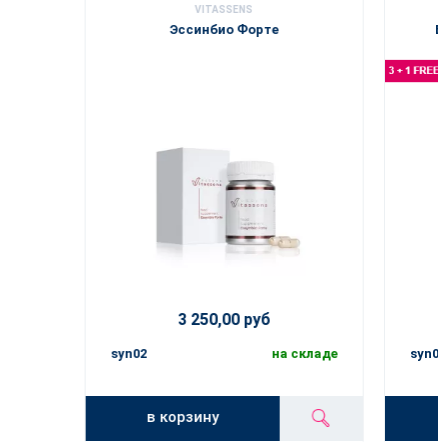
VITASSENS
Эссинбио Форте
Б
3 250,00 руб
syn02
на складе
syn03
в корзину