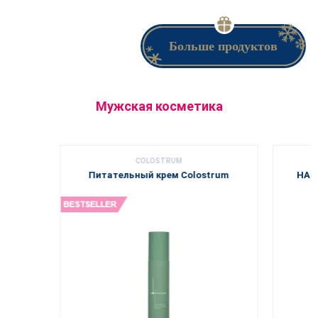
Больше продуктов
Мужская косметика
COLOSTRUM
Питательный крем Colostrum
НАП