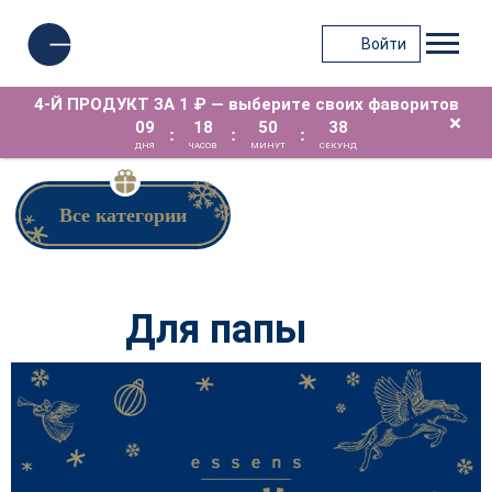
Войти
4-Й ПРОДУКТ ЗА 1 ₽ — выберите своих фаворитов
×
09
18
50
38
:
:
:
ДНЯ
ЧАСОВ
МИНУТ
СЕКУНД
Все категории
Для папы