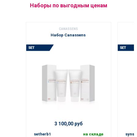
Наборы по выгодным ценам
CANASSENS
Набор Canassens
3 100,00 руб
setherb1
на складе
synse