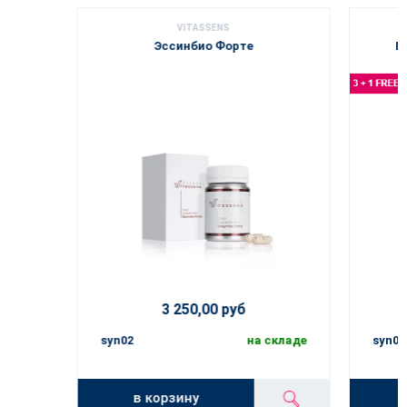
VITASSENS
Эссинбио Форте
Б
3 250,00 руб
syn02
на складе
syn03
в корзину