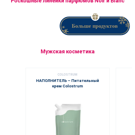
Роскошные линейки парфюмов Noir и Blanc
Больше продуктов
Мужская косметика
COLOSTRUM
НАПОЛНИТЕЛЬ – Питательный
Г
крем Colostrum