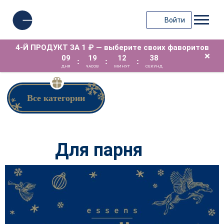
Войти
4-Й ПРОДУКТ ЗА 1 ₽ — выберите своих фаворитов
×
09
19
12
37
:
:
:
ДНЯ
ЧАСОВ
МИНУТ
СЕКУНД
Все категории
Для парня