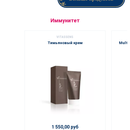
Иммунитет
VITASSENS
Тимьяновый крем
Multi
1 550,00 руб