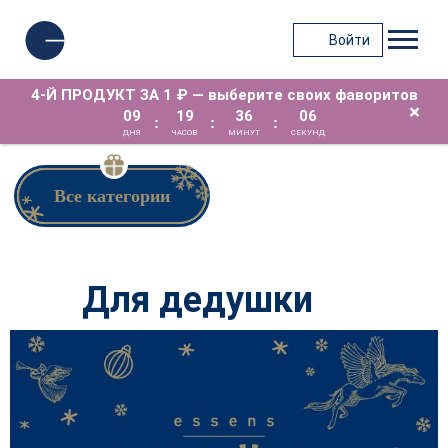
Войти
4-Й ПРОДУКТ ЗА 1 ₽ — выберите своих фаворитов
×
09
19
36
05
:
:
:
ДНЯ
ЧАСОВ
МИНУТ
СЕКУНД
Все категории
Для дедушки