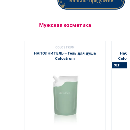
Больше продуктов
Мужская косметика
COLOSTRUM
НАПОЛНИТЕЛЬ – Гель для душа
Набо
Colostrum
Colos