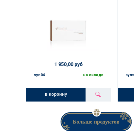
1 950,00 руб
syn04
на складе
synse
в корзину
Больше продуктов