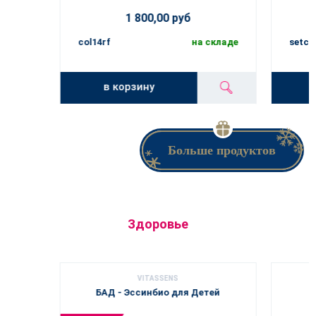
1 800,00 руб
col14rf
на складе
setco
в корзину
Больше продуктов
Здоровье
VITASSENS
БАД - Эссинбио для Детей