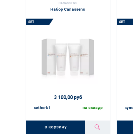
CANASSENS
Набор Canassens
3 100,00 руб
setherb1
на складе
synse
в корзину