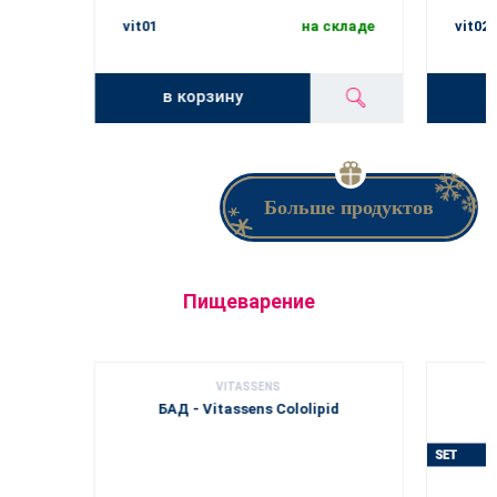
vit01
на складе
vit02
в корзину
Больше продуктов
Пищеварение
VITASSENS
БАД - Vitassens Cololipid