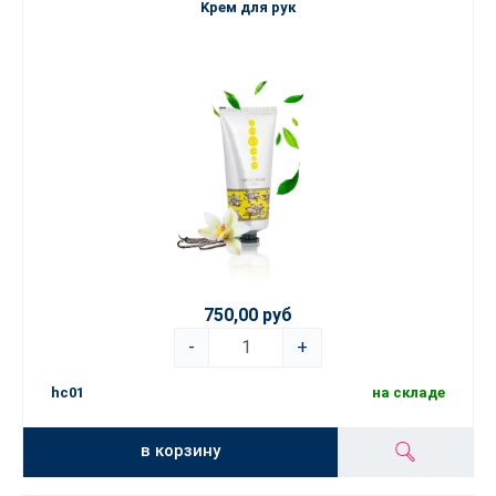
Kрем для рук
750,00 руб
-
+
hc01
на складе
в корзину