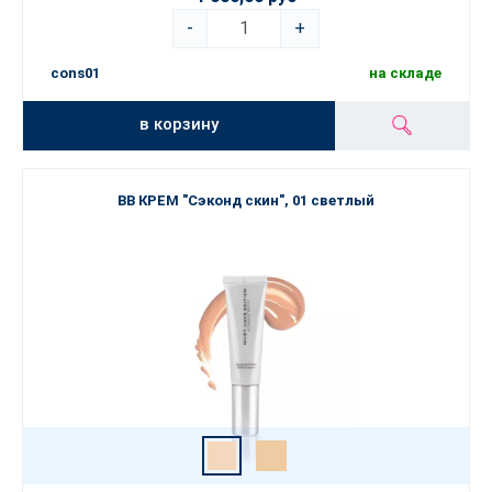
-
+
cons01
на складе
в корзину
BB КРЕМ "Сэконд скин", 01 светлый