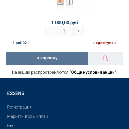
1 000,00 руб
-
+
lipoil02
недоступен
в корзину
На акцию распространяются
“Общие условия акции”
.
ESSENS
Pегистрация
Маркетинговый план
Блог