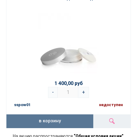
1 400,00 руб
-
+
sspow01
недоступен
в корзину
На акцию распространяются
“Общие условия акции”
.