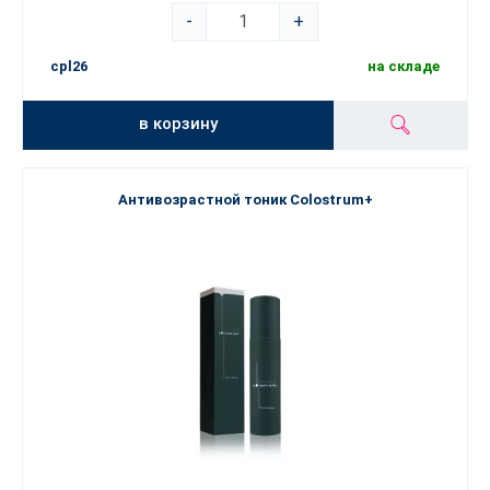
-
+
cpl26
на складе
в корзину
Антивозрастной тоник Colostrum+