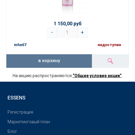
1 150,00 руб
-
+
mhe07
недоступен
в корзину
На акцию распространяются
“Общие условия акции”
.
ESSENS
Pегистрация
Маркетинговый план
Блог