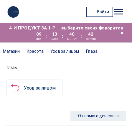
Войти
4-Й ПРОДУКТ ЗА 1 ₽ — выберите своих фаворитов
×
09
13
40
42
:
:
:
ДНЯ
ЧАСОВ
МИНУТ
СЕКУНД
Магазин
Красота
Уход за лицом
Глаза
ГЛАЗА
Уход за лицом
От самого дешёвого