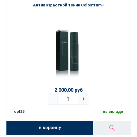
Антивозрастной тоник Colostrum+
2 000,00 руб
-
+
cpl25
на складе
в корзину