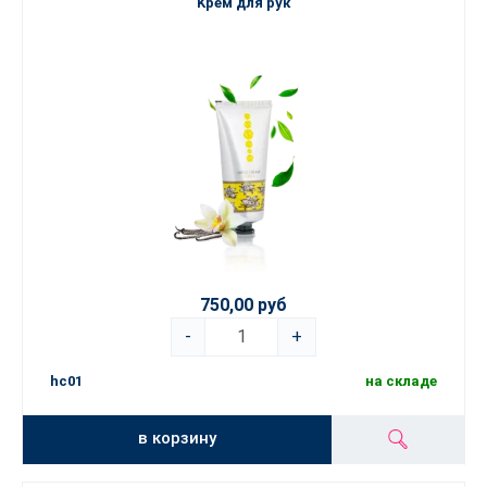
Kрем для рук
750,00 руб
-
+
hc01
на складе
в корзину