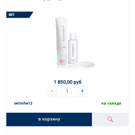
1 850,00 руб
-
+
setmhe12
на складе
в корзину