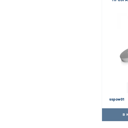
sspow01
в 