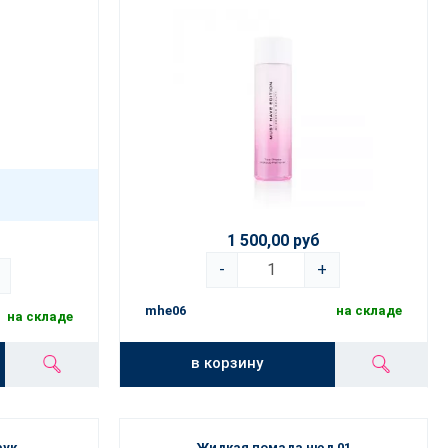
1 500,00 руб
-
+
mhe06
на складе
на складе
в корзину
рук
Жидкая помада нюд 01