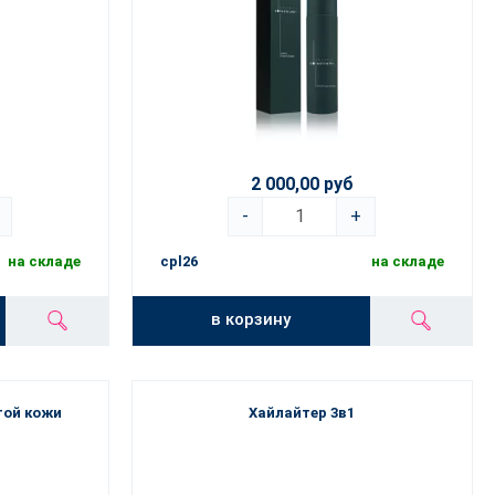
2 000,00 руб
-
+
на складе
cpl26
на складе
в корзину
той кожи
Хайлайтер 3в1