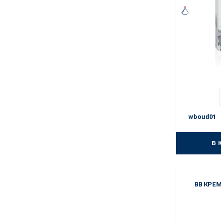
wboud01
в 
BB КРЕМ