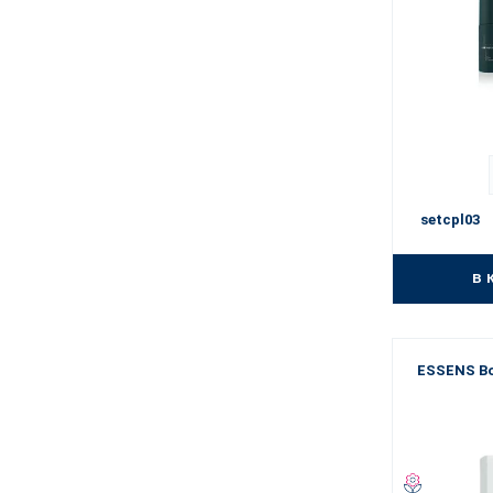
setcpl03
в 
ESSENS Bo