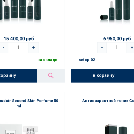
15 400,00 руб
6 950,00 руб
-
+
-
+
на складе
setcpl02
корзину
в корзину
udoir Second Skin Perfume 50
Антивозрастной тоник C
ml