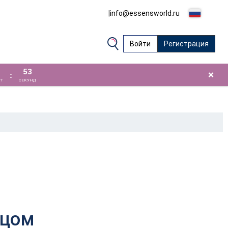
|
info@essensworld.ru
Войти
Регистрация
52
×
:
Т
СЕКУНД
ицом