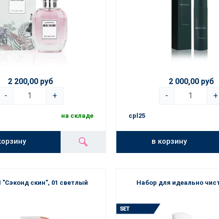
2 200,00 руб
2 000,00 руб
-
+
-
+
на складе
cpl25
корзину
в корзину
 "Сэконд скин", 01 светлый
Набор для идеально чис