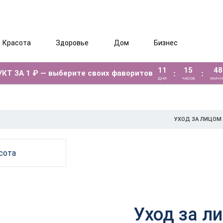
Красота
Здоровье
Дом
Бизнес
11
15
48
КТ ЗА 1 ₽ — выберите своих фаворитов
:
:
ДНЯ
ЧАСОВ
МИНУ
УХОД ЗА ЛИЦОМ
сота
Уход за л