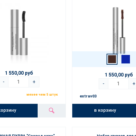
1 550,00 руб
1 550,00 руб
-
+
-
+
менее чем 5 штук
extrav03
корзину
в корзину
НАЯ ПУДРА "Сэконд скин"
Набор кремов для 