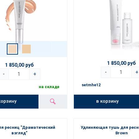
1 850,00 руб
1 850,00 руб
-
+
-
+
setmhe12
на складе
в корзину
корзину
ля ресниц "Драматический
Удлиняющая тушь для ресн
взгляд"
Brown