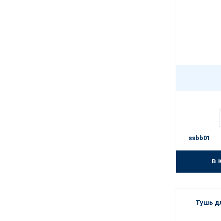
ssbb01
в 
Тушь д