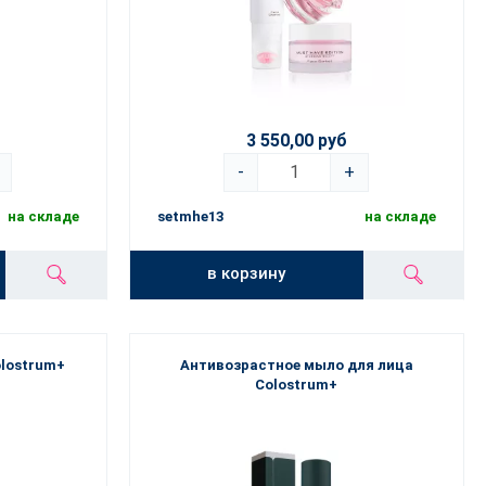
3 550,00 руб
-
+
на складе
setmhe13
на складе
в корзину
olostrum+
Антивозрастное мыло для лица
Colostrum+