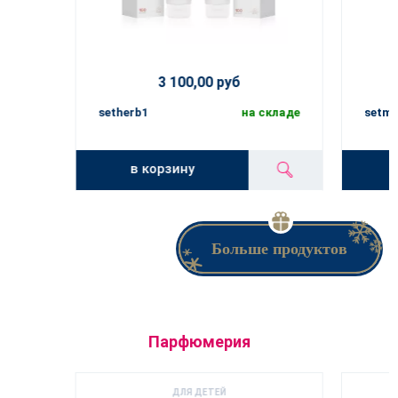
3 100,00 руб
setherb1
на складе
setmh
в корзину
Больше продуктов
Парфюмерия
ДЛЯ ДЕТЕЙ