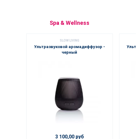
Spa & Wellness
SLOW LIVING
Ультразвуковой аромадиффузор -
Ультр
черный
3 100,00 руб