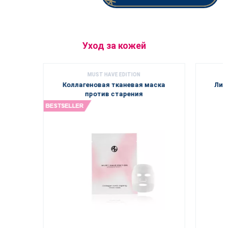
Уход за кожей
MUST HAVE EDITION
Коллагеновая тканевая маска
Лим
против старения