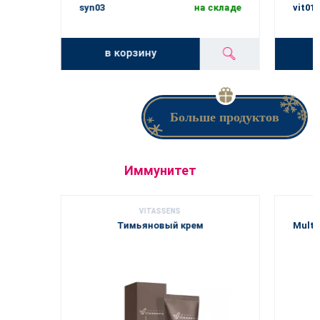
syn03
на складе
vit01
в корзину
Больше продуктов
Иммунитет
VITASSENS
Тимьяновый крем
Multi