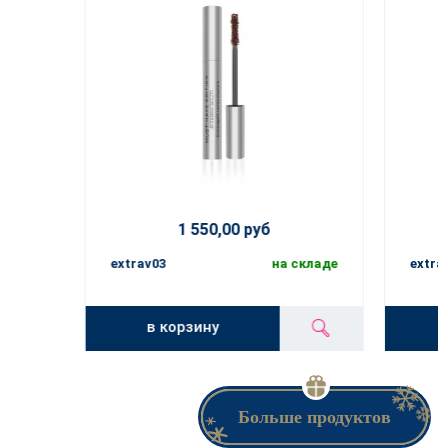
1 550,00 руб
extrav03
на складе
extra
в корзину
Больше продуктов