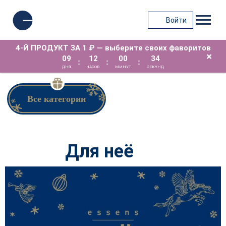
Войти
4-Й ПРОДУКТ ЗА 1 ₽ — выберите своих фаворитов
×
09
12
00
33
:
:
:
ДНЯ
ЧАСОВ
МИНУТ
СЕКУНД
Все категории
Для неё