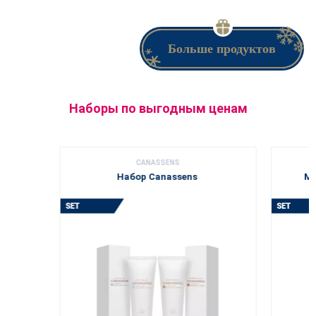
Больше продуктов
Наборы по выгодным ценам
CANASSENS
Набор Canassens
MH