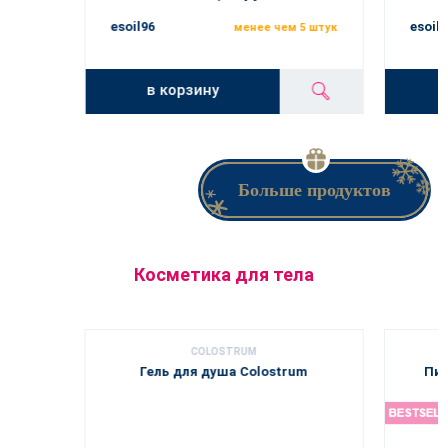
esoil96
esoil9
менее чем 5 штук
в корзину
Больше продуктов
Косметика для тела
COLOSTRUM
Гель для душа Colostrum
Пит