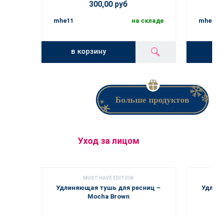
300,00 руб
mhe11
на складе
mhe1
в корзину
Больше продуктов
Уход за лицом
MUST HAVE EDITION
Удлиняющая тушь для ресниц –
Удли
Mocha Brown