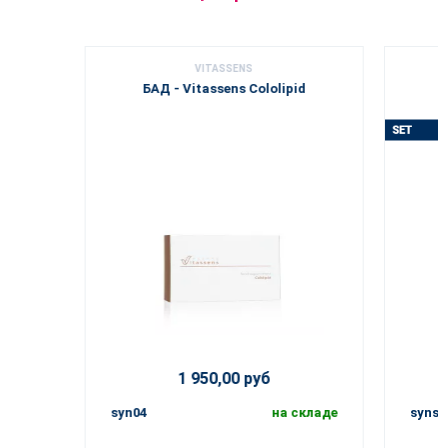
VITASSENS
БАД - Vitassens Cololipid
1 950,00 руб
syn04
на складе
synse